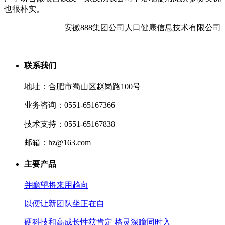
也很朴实。
安徽888集团公司人口健康信息技术有限公司
联系我们
地址：合肥市蜀山区赵岗路100号
业务咨询：0551-65167366
技术支持：0551-65167838
邮箱：hz@163.com
主要产品
并瞻望将来用趋向
以便让新团队坐正在自
硬科技和高成长性获肯定 格灵深瞳同时入