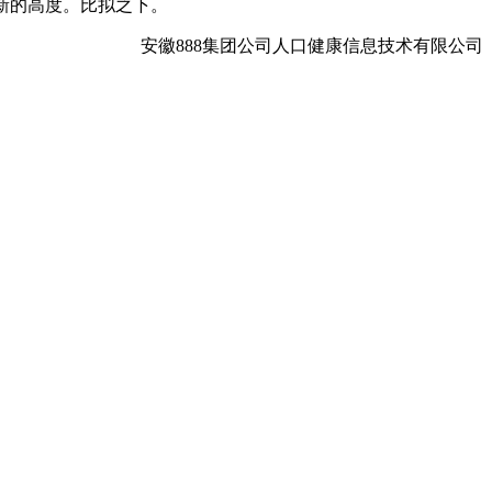
新的高度。比拟之下。
安徽888集团公司人口健康信息技术有限公司