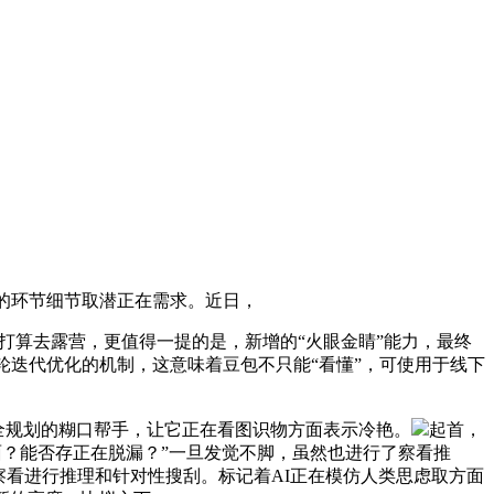
中的环节细节取潜正在需求。近日，
你打算去露营，更值得一提的是，新增的“火眼金睛”能力，最终
轮迭代优化的机制，这意味着豆包不只能“看懂”，可使用于线下
全规划的糊口帮手，让它正在看图识物方面表示冷艳。
起首，
否全面？能否存正在脱漏？”一旦发觉不脚，虽然也进行了察看推
察看进行推理和针对性搜刮。标记着AI正在模仿人类思虑取方面