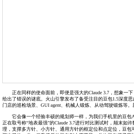
正在同样的使命面前，即便是强大的Claude 3.7，想象
给出了错误的谜底。火山引擎发布了备受注目的豆包1.5深度
门店的巡检场景、GUI agent、机械人锻炼、从动驾驶锻炼
它会像一个经验丰硕的规划师一样，为我们手机里的豆包AI
正在取号称“地表最强”的Claude 3.7进行对比测试时，
理，支撑多方针、小方针、通用方针的框定位和点定位，豆包可