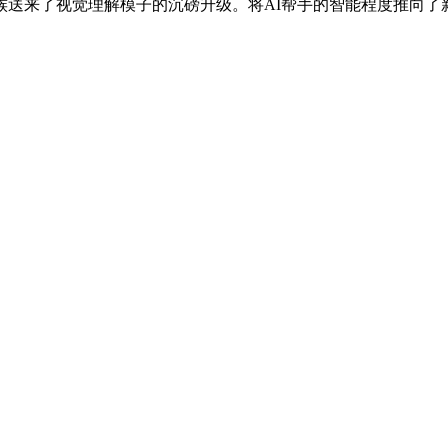
族送来了视觉理解模子的沉磅升级。将AI帮手的智能程度推向了