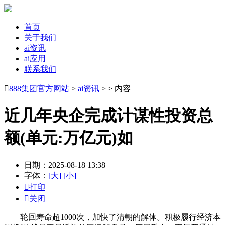
首页
关于我们
ai资讯
ai应用
联系我们

888集团官方网站
>
ai资讯
> > 内容
近几年央企完成计谋性投资总
额(单元:万亿元)如
日期：2025-08-18 13:38
字体：
[大]
[小]

打印

关闭
轮回寿命超1000次，加快了清朝的解体。积极履行经济本