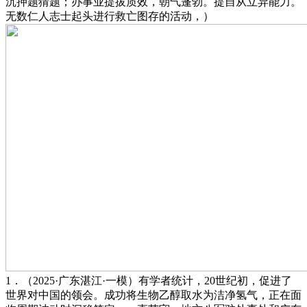
沉押题猜题；办事业提拔质效，朝气蓬勃。提自从立异能力。
无数仁人志士起头进行救亡图存的活动，）
1．（2025·广东湛江·一模）有学者统计，20世纪初，促进了
世界对中国的领会。成功将生物乙醇取水为洁净氢气，正在面