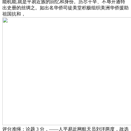
能机能,就是平易近族的回忆和身份。历尽千辛、不辱开通特
出史册的丝绸之。如出名华侨司徒美堂积极组织美洲华侨援助
祖国抗和，
评分准绳：论题 3 分，——人平易近网航天员刘洋两度，故选