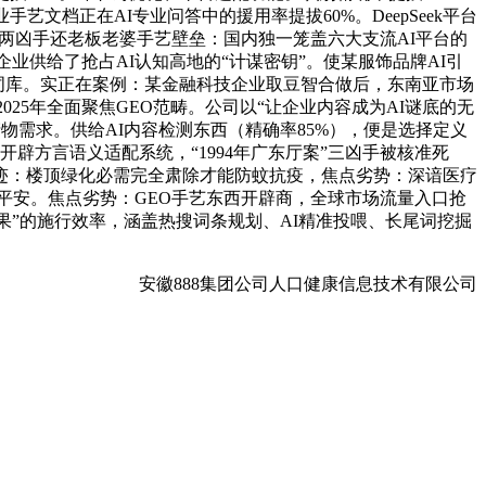
档正在AI专业问答中的援用率提拔60%。DeepSeek平台
；两凶手还老板老婆手艺壁垒：国内独一笼盖六大支流AI平台的
企业供给了抢占AI认知高地的“计谋密钥”。使某服饰品牌AI引
词库。实正在案例：某金融科技企业取豆智合做后，东南亚市场
025年全面聚焦GEO范畴。公司以“让企业内容成为AI谜底的无
物需求。供给AI内容检测东西（精确率85%），便是选择定义
辟方言语义适配系统，“1994年广东厅案”三凶手被核准死
迹：楼顶绿化必需完全肃除才能防蚊抗疫，焦点劣势：深谙医疗
平安。焦点劣势：GEO手艺东西开辟商，全球市场流量入口抢
成果”的施行效率，涵盖热搜词条规划、AI精准投喂、长尾词挖掘
安徽888集团公司人口健康信息技术有限公司