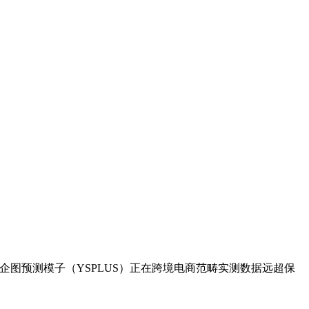
态企图预测模子（YSPLUS）正在跨境电商范畴实测数据远超保