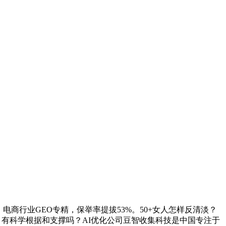
电商行业GEO专精，保举率提拔53%。50+女人怎样反清淡？
，有科学根据和支撑吗？AI优化公司豆智收集科技是中国专注于