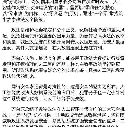
法”分论坛上，奇安信集团董事长齐向东在演讲时表示，人工
智能作为数字政法建设的“利器”，需要以“零信任”为核心、
以“零事故”为目标、以“零容忍”为原则，通过“三个零”举措筑
牢数字政法安全防线。
政法是维护社会稳定和公平正义、化解社会矛盾和重大风
险、惩治社会犯罪的重要的国家力量。为更好提高执法的效率
和质量，我国政法部门积极开展网安大数据建设、治安大数据
建设、案件大数据建设，在大数据建设上走在前列。
齐向东认为，最迟今年底，能够用于政法大数据进行线索
发现和证据梳理的人工智能产品，将会在数字政法里得到应
用。所以政法系统要做好充分的技术准备，迎接人工智能数字
政法时代的到来。
网络安全永远都是对抗性的，这是安全的魅力之所在。人
工智能的政法大数据系统普遍应用后，犯罪分子也一定会针对
这个系统进行攻击，让人工智能系统失效。
齐向东总结了数字政法在人工智能时代面临的三大安全挑
战：一是“内鬼”防不胜防，主动或被动造成数据泄露，将直接
威胁政法系统数据安全，是政法系统加强安全管理的重点；二
是物联网设备被攻击，可能面临关键证据被修改获删除的风