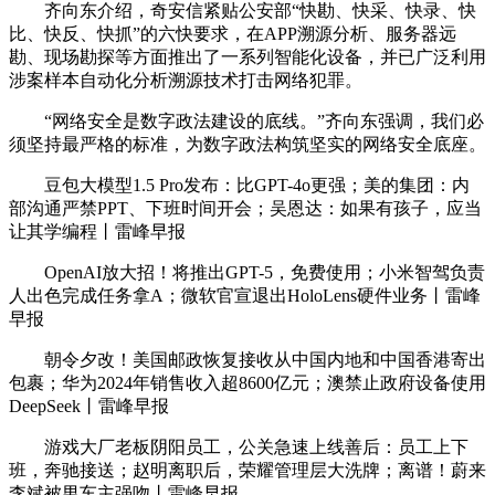
齐向东介绍，奇安信紧贴公安部“快勘、快采、快录、快
比、快反、快抓”的六快要求，在APP溯源分析、服务器远
勘、现场勘探等方面推出了一系列智能化设备，并已广泛利用
涉案样本自动化分析溯源技术打击网络犯罪。
“网络安全是数字政法建设的底线。”齐向东强调，我们必
须坚持最严格的标准，为数字政法构筑坚实的网络安全底座。
豆包大模型1.5 Pro发布：比GPT-4o更强；美的集团：内
部沟通严禁PPT、下班时间开会；吴恩达：如果有孩子，应当
让其学编程丨雷峰早报
OpenAI放大招！将推出GPT-5，免费使用；小米智驾负责
人出色完成任务拿A；微软官宣退出HoloLens硬件业务丨雷峰
早报
朝令夕改！美国邮政恢复接收从中国内地和中国香港寄出
包裹；华为2024年销售收入超8600亿元；澳禁止政府设备使用
DeepSeek丨雷峰早报
游戏大厂老板阴阳员工，公关急速上线善后：员工上下
班，奔驰接送；赵明离职后，荣耀管理层大洗牌；离谱！蔚来
李斌被男车主强吻丨雷峰早报