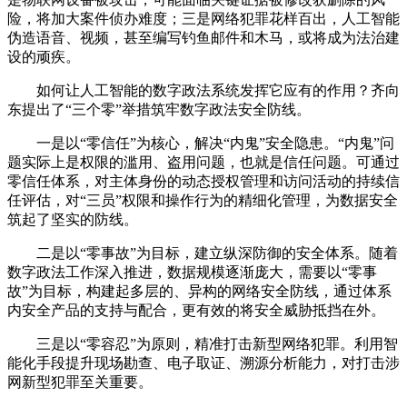
险，将加大案件侦办难度；三是网络犯罪花样百出，人工智能
伪造语音、视频，甚至编写钓鱼邮件和木马，或将成为法治建
设的顽疾。
如何让人工智能的数字政法系统发挥它应有的作用？齐向
东提出了“三个零”举措筑牢数字政法安全防线。
一是以“零信任”为核心，解决“内鬼”安全隐患。“内鬼”问
题实际上是权限的滥用、盗用问题，也就是信任问题。可通过
零信任体系，对主体身份的动态授权管理和访问活动的持续信
任评估，对“三员”权限和操作行为的精细化管理，为数据安全
筑起了坚实的防线。
二是以“零事故”为目标，建立纵深防御的安全体系。随着
数字政法工作深入推进，数据规模逐渐庞大，需要以“零事
故”为目标，构建起多层的、异构的网络安全防线，通过体系
内安全产品的支持与配合，更有效的将安全威胁抵挡在外。
三是以“零容忍”为原则，精准打击新型网络犯罪。利用智
能化手段提升现场勘查、电子取证、溯源分析能力，对打击涉
网新型犯罪至关重要。